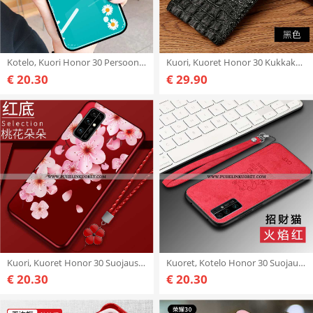
Kotelo, Kuori Honor 30 Persoonallisuus Luova Suuntaus Lasi Ultra Sininen
Kuori, Kuoret Honor 30 Kukkakuvio Suojaus Krokotiili Kotelo Aito Nahka Mustat
€ 20.30
€ 29.90
Kuori, Kuoret Honor 30 Suojaus Puhelimen Kuori Kotelo Punainen
Kuoret, Kotelo Honor 30 Suojaus Nahkakuori Puhelimen Murtumaton Sarjakuva Punainen
€ 20.30
€ 20.30