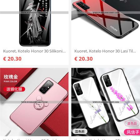
Kuoret, Kotelo Honor 30 Silikoni Suojaus Murtumaton Lasi Kuori Mustat
Kuoret, Kotelo Honor 30 Lasi Tila Suuntaus Puhelimen Punainen
€ 20.30
€ 20.30