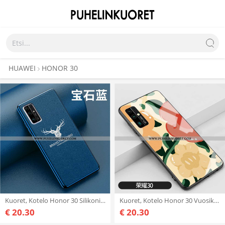
HUAWEI
HONOR 30
Kuoret, Kotelo Honor 30 Silikoni Suojaus Murtumaton Sininen Suuntaus
Kuoret, Kotelo Honor 30 Vuosikerta Suuntaus Rakastunut Kuori Kustannukset Keltaiset
€ 20.30
€ 20.30