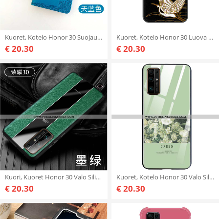
Kuoret, Kotelo Honor 30 Suojaus Nahkakuori Murtumaton Kohokuviointi Sininen
Kuoret, Kotelo Honor 30 Luova Kohokuviointi Musta Suojaus Kukkakuvio Mustat
€ 20.30
€ 20.30
Kuori, Kuoret Honor 30 Valo Silikoni Murtumaton Luova Suuntaus Vihreä
Kuoret, Kotelo Honor 30 Valo Silikoni Net Red Vihreä Murtumaton
€ 20.30
€ 20.30