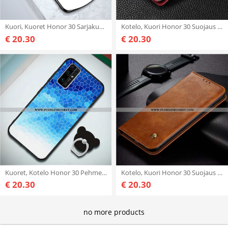
Kuori, Kuoret Honor 30 Sarjakuva Ihana Valkoinen Persoonallisuus Kuori
Kotelo, Kuori Honor 30 Suojaus Nahkakuori Punainen All Inclusive Kuoret
€ 20.30
€ 20.30
Kuoret, Kotelo Honor 30 Pehmeä Neste Silikoni Sarjakuva Uusi Suojaus Tummansiniset
Kotelo, Kuori Honor 30 Suojaus Nahkakuori Murtumaton Kotelo Khaki
€ 20.30
€ 20.30
no more products