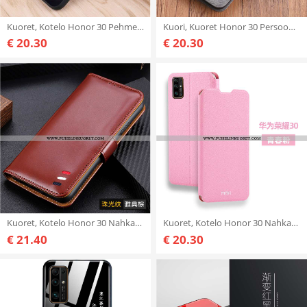
Kuoret, Kotelo Honor 30 Pehmeä Neste Silikoni Suuntaus Puhelimen Kuori Sininen
Kuori, Kuoret Honor 30 Persoonallisuus Vuosikerta Nahkakuori Murtumaton Harmaa
€ 20.30
€ 20.30
Kuoret, Kotelo Honor 30 Nahkakuori Magneettinen Puhelimen All Inclusive Kuori Ruskea
Kuoret, Kotelo Honor 30 Nahkakuori Pesty Suede Kuori Murtumaton Pinkki
€ 21.40
€ 20.30