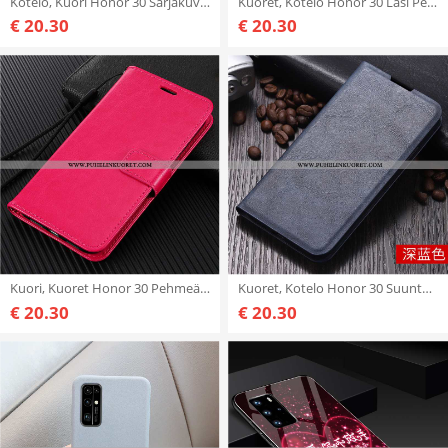
Kotelo, Kuori Honor 30 Sarjakuva Pehmeä Neste Suojaus Valo Pinkki
Kuoret, Kotelo Honor 30 Lasi Persoonallisuus Net Red Suojaus Valkoinen
€ 20.30
€ 20.30
Kuori, Kuoret Honor 30 Pehmeä Neste Silikoni Murtumaton Nahkakuori Näytönsuojus Pinkki
Kuoret, Kotelo Honor 30 Suuntaus Suojaus Liiketoiminta Simpukka Puhelimen Tummansiniset
€ 20.30
€ 20.30