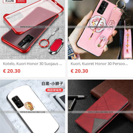
Kotelo, Kuori Honor 30 Suojaus Läpinäkyvä Valo Puhelimen Punainen
Kuori, Kuoret Honor 30 Persoonallisuus Luova Kiinalainen Tyyli Suuntaus Suojaus Pinkki
€ 20.30
€ 20.30