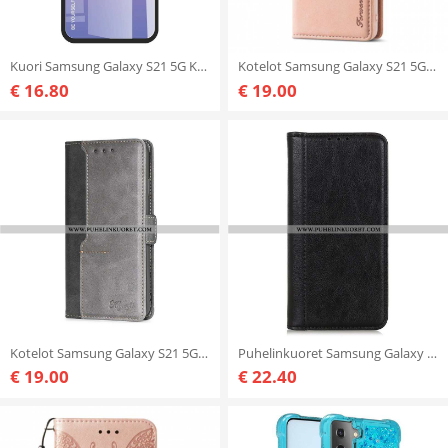
Kuori Samsung Galaxy S21 5G Karkaistu Lasi Ole Oma Itsesi
Kotelot Samsung Galaxy S21 5G Keinonahka Forwenw
€ 16.80
€ 19.00
Kotelot Samsung Galaxy S21 5G Kaksisävyinen Keinonahka
Puhelinkuoret Samsung Galaxy S21 5G Kotelot Flip Elegance Haljattu Litsi Nahka
€ 19.00
€ 22.40