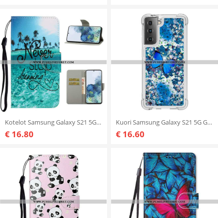
Kotelot Samsung Galaxy S21 5G Suojaketju Kuori Älä Koskaan Lopeta Unelmointia Navy Strappy
Kuori Samsung Galaxy S21 5G Glitter Blue Perhoset
€ 16.80
€ 16.60