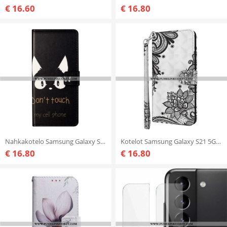
€ 16.60
€ 16.80
Nahkakotelo Samsung Galaxy S21 5G Älä Koske Kännykkääni
Kotelot Samsung Galaxy S21 5G Tyylikäs Pitsi
€ 16.80
€ 16.80