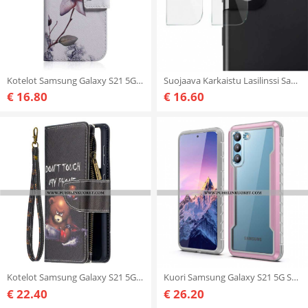
Kotelot Samsung Galaxy S21 5G Flower Dusty Pink
Suojaava Karkaistu Lasilinssi Samsung Galaxy S21 5G Imak -Puhelimelle
€ 16.80
€ 16.60
Kotelot Samsung Galaxy S21 5G Vetoketjullinen Taskukarhu
Kuori Samsung Galaxy S21 5G Selkeät Hybridipuskurin Reunat
€ 22.40
€ 26.20