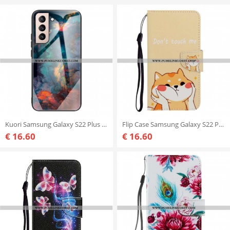
Kuori Samsung Galaxy S22 Plus 5G Sky Karkaistu Lasi
Flip Case Samsung Galaxy S22 Plus 5G Suojaketju Kuori Kissa Älä Koske Minuun Hihnalla
€ 16.60
€ 16.60