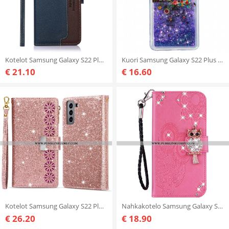
Kotelot Samsung Galaxy S22 Plus 5G Litsi Style Rfid Khazneh
Kuori Samsung Galaxy S22 Plus 5G Kimaltelevat Pöllöt
€ 21.10
€ 16.60
Kotelot Samsung Galaxy S22 Plus 5G Lompakkokotelo Paljetteja Vetoketjullinen Lompakko
Nahkakotelo Samsung Galaxy S22 Plus 5G Pöllö Mandala Ja Charm
€ 26.20
€ 18.90