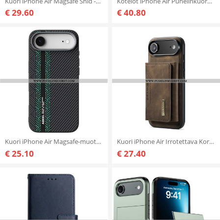
Kuori iPhone Air Magsafe Shld -sarja Dux Ducis
Kotelot iPhone Air Puhelinkuoret Abeel Premium-nahkainen Rfid-lompakko
€ 29.60
€ 40.80
Kuori iPhone Air Magsafe-muotoilu Abeel Suojakuori
Kuori iPhone Air Irrotettava Korttikotelo Dg.ming
€ 25.10
€ 27.40