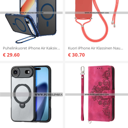
Puhelinkuoret iPhone Air Kaksivärinen Magsafe-tuki Ja Yhteensopivuus
Kuori iPhone Air Klassinen Nauhalla Varustettu Suojakuori
€ 29.60
€ 30.70