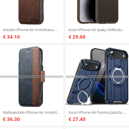
Kotelot iPhone Air Irrotettava Magsafe-kotelo Suteni Suojakuori
Kuori iPhone Air Ipaky Hiilikuitu
€ 34.10
€ 29.60
Nahkakotelo iPhone Air Irrotettava Magsafe 2-in-1 -kotelo Suteni
Kuori iPhone Air Pyörivä Jalusta Ja Magsafe-yhteensopiva
€ 36.30
€ 27.40