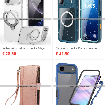
Puhelinkuoret iPhone Air Magsafe-yhteensopiva Tuen Kanssa
Case iPhone Air Puhelinkuoret Magsafe-yhteensopiva Vedenpitävä Redpepper
€ 28.50
€ 41.90