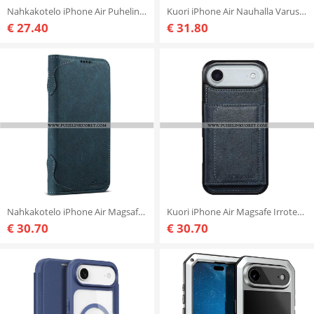
Nahkakotelo iPhone Air Puhelinkuoret Magsafe-yhteensopiva Tikattu
Kuori iPhone Air Nauhalla Varustettu Korttikotelo
€ 27.40
€ 31.80
Nahkakotelo iPhone Air Magsafe-yhteensopiva Suteni
Kuori iPhone Air Magsafe Irrotettavalla Korttipidikkeellä Lc.imeeke
€ 30.70
€ 30.70