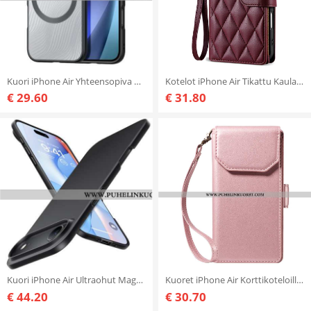
Kuori iPhone Air Yhteensopiva Magsafe Aimo -sarja Dux Ducis
Kotelot iPhone Air Tikattu Kaulanauhalla Ja Olkahihnalla
€ 29.60
€ 31.80
Kuori iPhone Air Ultraohut Magsafe-yhteensopiva
Kuoret iPhone Air Korttikoteloilla Ja Rannehihnalla
€ 44.20
€ 30.70