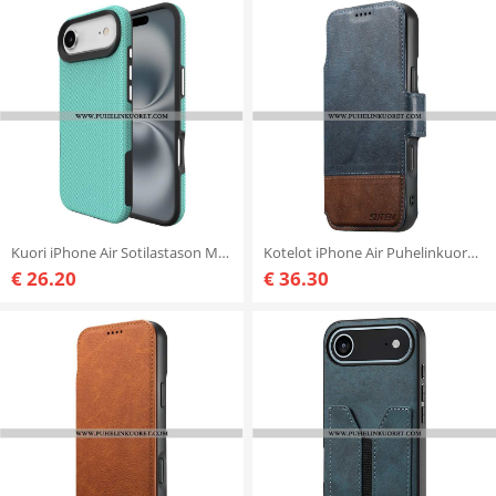
Kuori iPhone Air Sotilastason Magsafe-yhteensopiva
Kotelot iPhone Air Puhelinkuoret Magsafe Kaksivärinen Irrotettava Kotelo Suteni
€ 26.20
€ 36.30