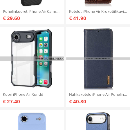
Puhelinkuoret iPhone Air Camshield Pro -sarja Nillkin
Kotelot iPhone Air Krokotiilikuvioinen Nahka
€ 29.60
€ 41.90
Kuori iPhone Air Xundd
Nahkakotelo iPhone Air Puhelinkuoret Premium-nahka Khazneh
€ 27.40
€ 40.80