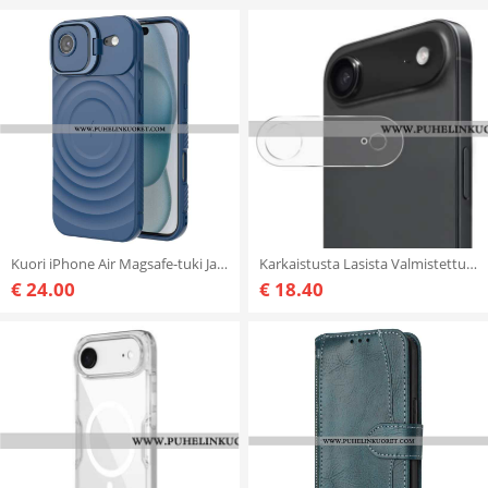
Kuori iPhone Air Magsafe-tuki Ja Yhteensopiva Suojakuori
Karkaistusta Lasista Valmistettu Linssisuoja iPhone Airille
€ 24.00
€ 18.40