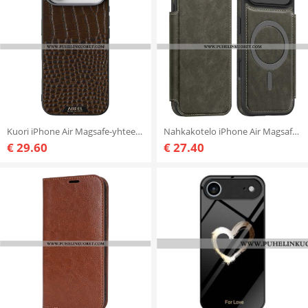
Kuori iPhone Air Magsafe-yhteensopiva Krokotiilikuvioinen Abeel Suojakuori
Nahkakotelo iPhone Air Magsafe-yhteensopiva Rfid-korttikotelon Kanssa Suojakuori
€ 29.60
€ 27.40