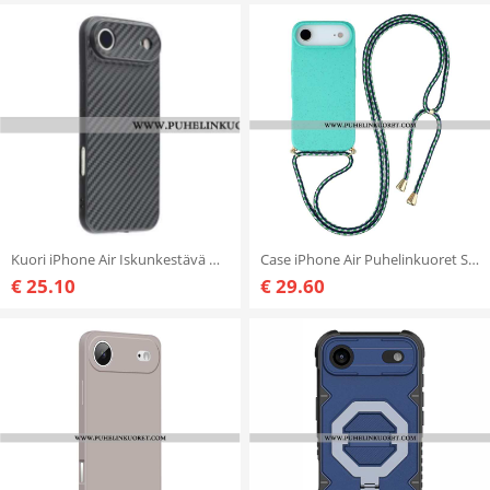
Kuori iPhone Air Iskunkestävä Hiilikuitupintainen Teline Suojakuori
Case iPhone Air Puhelinkuoret Silikoninauhalla Ja Vehnäoljella
€ 25.10
€ 29.60