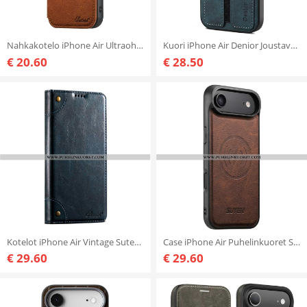
Nahkakotelo iPhone Air Ultraohut Magsafe Suteni
Kuori iPhone Air Denior Joustava Korttikotelo
€ 20.60
€ 28.50
Kotelot iPhone Air Vintage Suteni Suojakuori
Case iPhone Air Puhelinkuoret Suteni Magsafe-yhteensopiva
€ 29.60
€ 29.60