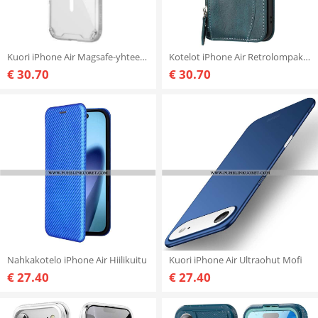
Kuori iPhone Air Magsafe-yhteensopiva Nature Pro -sarjan Nillkin Kanssa
Kotelot iPhone Air Retrolompakko Suojakuori
€ 30.70
€ 30.70
Nahkakotelo iPhone Air Hiilikuitu
Kuori iPhone Air Ultraohut Mofi
€ 27.40
€ 27.40