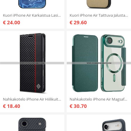
Kuori iPhone Air Karkaistua Lasia Marmorikuvio Suojakuori
Kuori iPhone Air Taittuva Jalusta Suojakuori
€ 24.00
€ 29.60
Nahkakotelo iPhone Air Hiilikuituinen Lc.imeeke
Nahkakotelo iPhone Air Magsafe-yhteensopiva Rfid-korttikotelon Kanssa
€ 18.40
€ 30.70