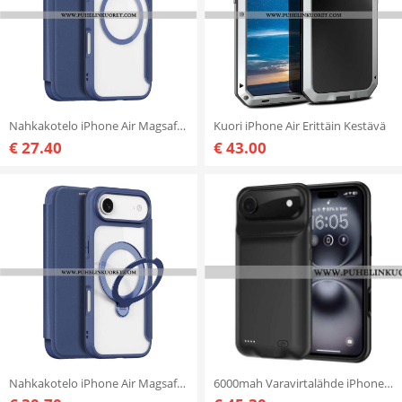
Nahkakotelo iPhone Air Magsafe Skin X Pro -sarja Dux Ducis
Kuori iPhone Air Erittäin Kestävä
€ 27.40
€ 43.00
Nahkakotelo iPhone Air Magsafe Skin X Pro -sarjan Jalusta Dux Ducis
6000mah Varavirtalähde iPhone Airille Vahvistetulla Suojauksella