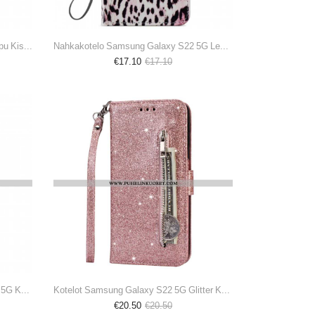
Kuori Samsung Galaxy S22 5G Huippu Kissat
Nahkakotelo Samsung Galaxy S22 5G Leopardi Kuvio
€17.10
€17.10
Puhelinkuoret Samsung Galaxy S22 5G Kotelot Flip Akvarelli Kukka
Kotelot Samsung Galaxy S22 5G Glitter Kolikkopussi
€20.50
€20.50