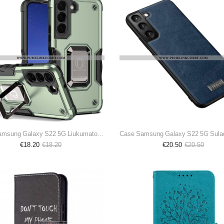
Kuori Samsung Galaxy S22 5G Liukumaton Hybridi Renkaalla
€18.20
€18.20
€20.50
€20.50