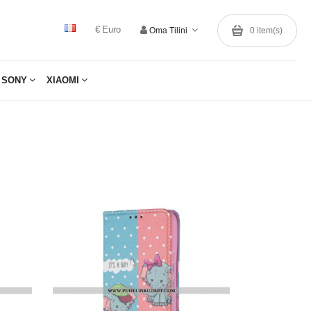
€ Euro
Oma Tilini
0
item(s)
SONY
XIAOMI