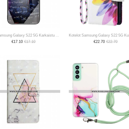
Kuori Samsung Galaxy S22 5G Karkaistu Lasi Matemaattiset Laskelmat
€17.10
€17.10
€22.70
€22.70