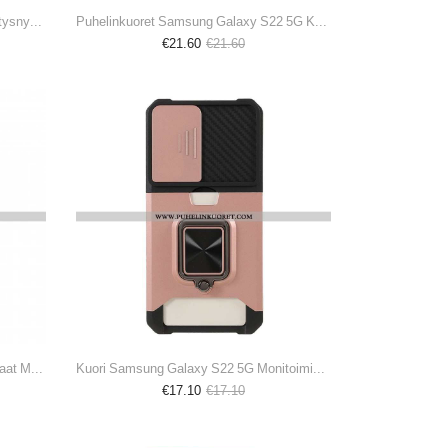
Kuori Samsung Galaxy S22 5G Kiristysnyörillä Marmorijohdolla
Puhelinkuoret Samsung Galaxy S22 5G Kotelot Flip Ihon Kosketus
€21.60
€21.60
Kuori Samsung Galaxy S22 5G Parhaat Merileijonat
Kuori Samsung Galaxy S22 5G Monitoimiset Linssisuojat
€17.10
€17.10