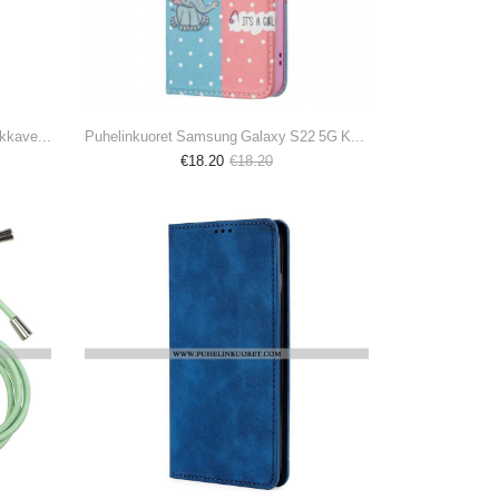
Kotelot Samsung Galaxy S22 5G Kukkavetoketjullinen Tasku
Puhelinkuoret Samsung Galaxy S22 5G Kotelot Flip Vauvat Norsut
€18.20
€18.20