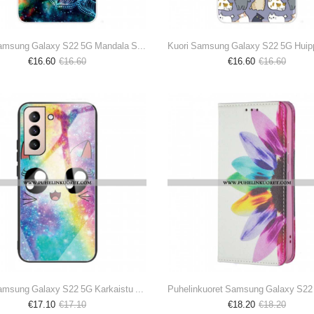
Kuori Samsung Galaxy S22 5G Mandala Suunnittelu
€16.60
€16.60
€16.60
€16.60
Kuori Samsung Galaxy S22 5G Karkaistu Lasi Cat
€17.10
€17.10
€18.20
€18.20