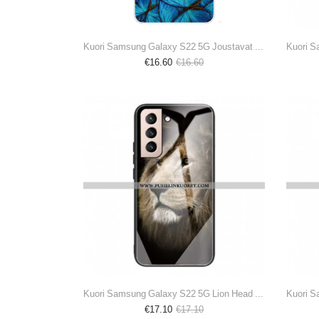
Kuori Samsung Galaxy S22 5G Joustavat Perhoset
€16.60
€16.60
Kuori Samsung Galaxy S22 5G Lion Head Karkaistu Lasi
€17.10
€17.10