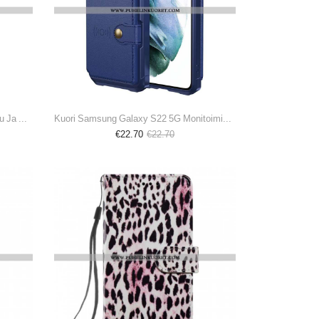
Kotelot Samsung Galaxy S22 5G Puu Ja Hirvi
Kuori Samsung Galaxy S22 5G Monitoiminen Korttiteline
€22.70
€22.70