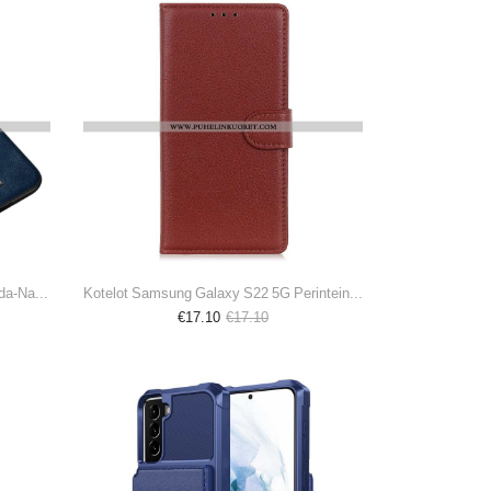
Case Samsung Galaxy S22 5G Sulada-Nahkaefekti
Kotelot Samsung Galaxy S22 5G Perinteinen Litsi-Nahka
€17.10
€17.10