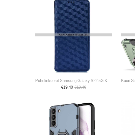
Puhelinkuoret Samsung Galaxy S22 5G Kotelot Flip Timanttinahkaefekti
€19.40
€19.40