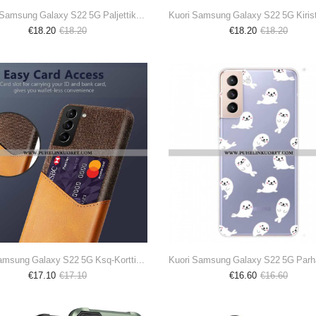
Kotelot Samsung Galaxy S22 5G Paljettikolmio
€18.20
€18.20
€18.20
€18.20
Case Samsung Galaxy S22 5G Ksq-Korttikotelo
€17.10
€17.10
€16.60
€16.60