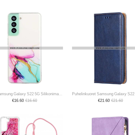
Kuori Samsung Galaxy S22 5G Silikonimarmoriefekti
€16.60
€16.60
€21.60
€21.60