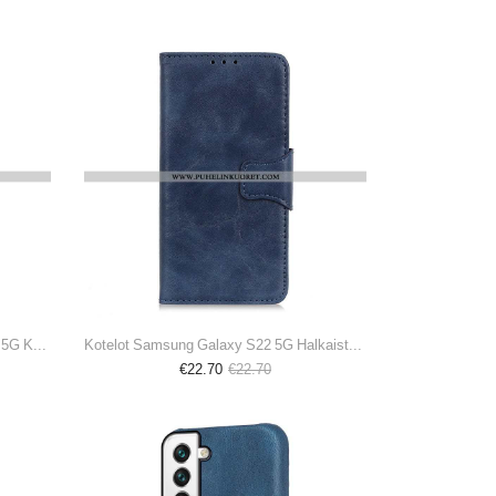
Puhelinkuoret Samsung Galaxy S22 5G Kotelot Flip Yksivärinen
Kotelot Samsung Galaxy S22 5G Halkaistu Nahkainen Käännettävä Lukko
€22.70
€22.70