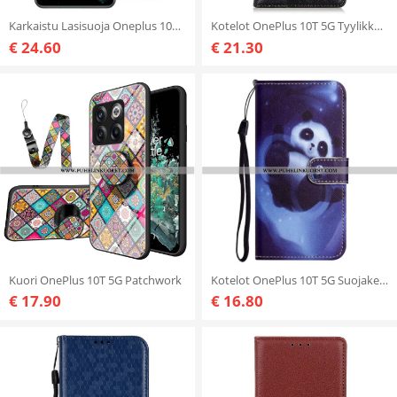
Karkaistu Lasisuoja Oneplus 10T 5G -Näytölle
Kotelot OnePlus 10T 5G Tyylikkäät Nappan Nahkaiset Vintage-niitit
€ 24.60
€ 21.30
Kuori OnePlus 10T 5G Patchwork
Kotelot OnePlus 10T 5G Suojaketju Kuori Strappy Space Panda
€ 17.90
€ 16.80