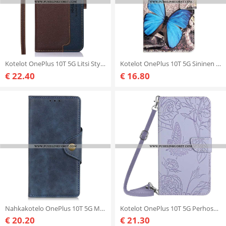
Kotelot OnePlus 10T 5G Litsi Style Rfid Khazneh
Kotelot OnePlus 10T 5G Sininen Perhonen
€ 22.40
€ 16.80
Nahkakotelo OnePlus 10T 5G Magneettinen Painike
Kotelot OnePlus 10T 5G Perhoset Ja Olkahihna
€ 20.20
€ 21.30