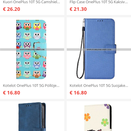
Kuori OnePlus 10T 5G Camshield Nillkin
Flip Case OnePlus 10T 5G Kaksivärinen Kultainen Lukko
€ 26.20
€ 21.30
Kotelot OnePlus 10T 5G Pöllöjen Jengi
Kotelot OnePlus 10T 5G Suojaketju Kuori Tyylikäs Strappy Faux Leather
€ 16.80
€ 16.80