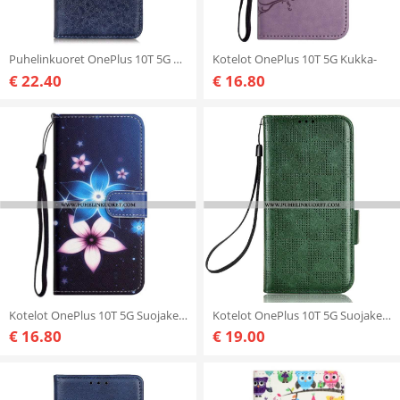
Puhelinkuoret OnePlus 10T 5G Kotelot Flip Teksturoitu Keinonahka
Kotelot OnePlus 10T 5G Kukka-
€ 22.40
€ 16.80
Kotelot OnePlus 10T 5G Suojaketju Kuori Kuun Hihnan Kukat
Kotelot OnePlus 10T 5G Suojaketju Kuori Strappy-tyyli
€ 16.80
€ 19.00