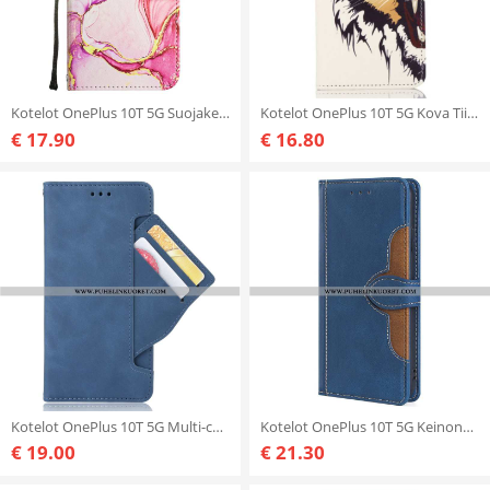
Kotelot OnePlus 10T 5G Suojaketju Kuori Strip Marble
Kotelot OnePlus 10T 5G Kova Tiikeri
€ 17.90
€ 16.80
Kotelot OnePlus 10T 5G Multi-card Premier Class
Kotelot OnePlus 10T 5G Keinonahka Bicolor Tyylikäs
€ 19.00
€ 21.30