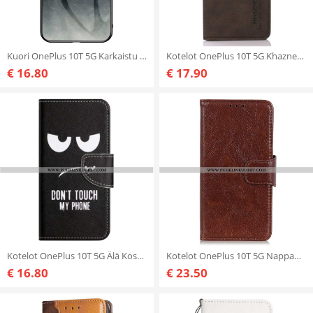
Kuori OnePlus 10T 5G Karkaistu Lasi Kuvio
Kotelot OnePlus 10T 5G Khazneh Fashion Leather Effect
€ 16.80
€ 17.90
Kotelot OnePlus 10T 5G Älä Koske Puhelimeeni
Kotelot OnePlus 10T 5G Nappan Haljattu Nahka
€ 16.80
€ 23.50