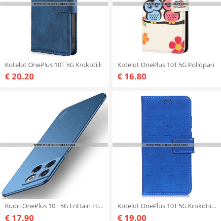
Kotelot OnePlus 10T 5G Krokotiili
Kotelot OnePlus 10T 5G Pöllöpari
€ 20.20
€ 16.80
Kuori OnePlus 10T 5G Erittäin Hieno Mofi
Kotelot OnePlus 10T 5G Krokotiilin Ihotyyli
€ 17.90
€ 19.00