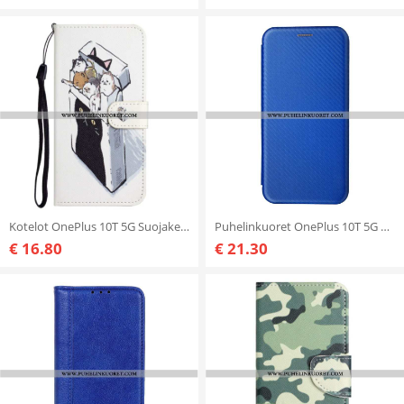
Kotelot OnePlus 10T 5G Suojaketju Kuori Kissat Kaulalaatikossa
Puhelinkuoret OnePlus 10T 5G Kotelot Flip Hiilikuitu
€ 16.80
€ 21.30