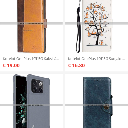
Kotelot OnePlus 10T 5G Kaksisävyinen Nahkaefekti
Kotelot OnePlus 10T 5G Suojaketju Kuori Kissat Tangapuussa
€ 19.00
€ 16.80