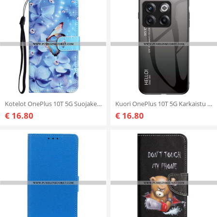
Kotelot OnePlus 10T 5G Suojaketju Kuori Strappy Diamond Perhoset
Kuori OnePlus 10T 5G Karkaistu Lasi Hello
€ 16.80
€ 16.80