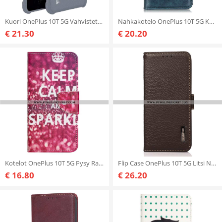
Kuori OnePlus 10T 5G Vahvistettu Imak
Nahkakotelo OnePlus 10T 5G Keinonahkaa Khazneh-painike
€ 21.30
€ 20.20
Kotelot OnePlus 10T 5G Pysy Rauhallisena
Flip Case OnePlus 10T 5G Litsi Nahka Khazneh Rfid
€ 16.80
€ 26.20