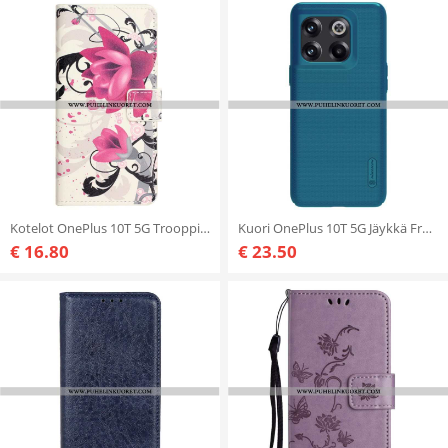
Kotelot OnePlus 10T 5G Trooppiset Kukat
Kuori OnePlus 10T 5G Jäykkä Frosted Nillkin
€ 16.80
€ 23.50