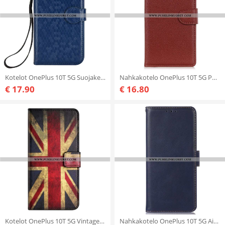
Kotelot OnePlus 10T 5G Suojaketju Kuori 3d-kuviohihna
Nahkakotelo OnePlus 10T 5G Perinteinen Keinonahka
€ 17.90
€ 16.80
Kotelot OnePlus 10T 5G Vintage Englannin Lippu
Nahkakotelo OnePlus 10T 5G Aito Nahka Rfid-toiminto