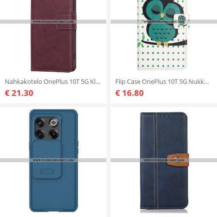
Nahkakotelo OnePlus 10T 5G Klassinen Rfid
Flip Case OnePlus 10T 5G Nukkuva Pöllö
€ 21.30
€ 16.80