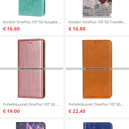
Kotelot OnePlus 10T 5G Suojaketju Kuori Strappy Sun Mandala
Kotelot OnePlus 10T 5G Traveller Cat
€ 16.80
€ 16.80
Puhelinkuoret OnePlus 10T 5G Kotelot Flip Keinonahka
Puhelinkuoret OnePlus 10T 5G Kotelot Flip Halkaistu Nahka
€ 19.00
€ 22.40