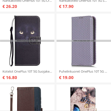
Nahkakotelo OnePlus 10T 5G Crocodile Style Rfid
Nahkakotelo OnePlus 10T 5G Suojaketju Kuori Y Strappy Design
€ 26.20
€ 17.90
Kotelot OnePlus 10T 5G Suojaketju Kuori Musta Kissa Hihnalla
Puhelinkuoret OnePlus 10T 5G Kotelot Flip Retro
€ 16.80
€ 19.00