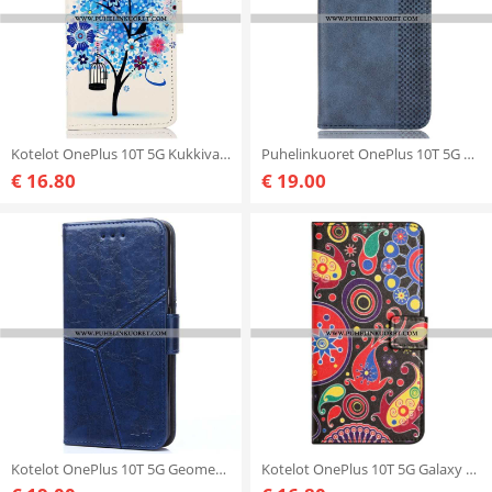
Kotelot OnePlus 10T 5G Kukkiva Puu
Puhelinkuoret OnePlus 10T 5G Kotelot Flip Tyylitelty Nahkatyyli
€ 16.80
€ 19.00
Kotelot OnePlus 10T 5G Geometriset Kuviot
Kotelot OnePlus 10T 5G Galaxy Kuvio