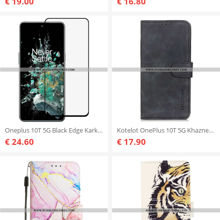
€ 19.00
€ 16.80
Oneplus 10T 5G Black Edge Karkaistu Lasi Näytönsuoja
Kotelot OnePlus 10T 5G Khazneh Vintage Style
€ 24.60
€ 17.90