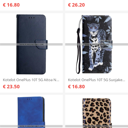
€ 16.80
€ 26.20
Kotelot OnePlus 10T 5G Aitoa Nappan Nahkaa
Kotelot OnePlus 10T 5G Suojaketju Kuori Strappy Leopard
€ 23.50
€ 16.80