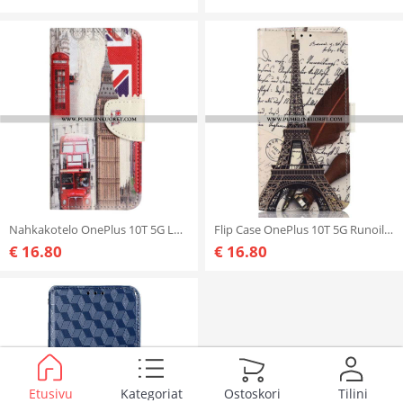
Nahkakotelo OnePlus 10T 5G Lontoon Elämä
Flip Case OnePlus 10T 5G Runoilijan Eiffel-torni
€ 16.80
€ 16.80
Etusivu
Kategoriat
Ostoskori
Tilini