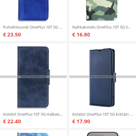
Puhelinkuoret OnePlus 10T 5G Kotelot Flip Värillinen Versio Haljasnahka
Nahkakotelo OnePlus 10T 5G Sotilaallinen Naamiointi
€ 23.50
€ 16.80
Kotelot OnePlus 10T 5G Halkaistu Nahkainen Käännettävä Lukko
Kotelot OnePlus 10T 5G Erittäin Hieno
€ 22.40
€ 17.90