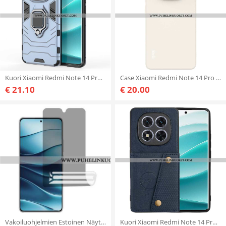
Kuori Xiaomi Redmi Note 14 Pro Plus 5g Kestävä Sormus
Case Xiaomi Redmi Note 14 Pro Plus 5g Puhelinkuoret Uc-4-sarja Imak
€ 21.10
€ 20.00
Vakoiluohjelmien Estoinen Näytönsuoja Xiaomi Redmi Note 14 Pro Plus 5g / Note 14 5g / Note 14 Pro 5g
Kuori Xiaomi Redmi Note 14 Pro Plus 5g Nahkatyylinen Korttikotelo Ja Teline