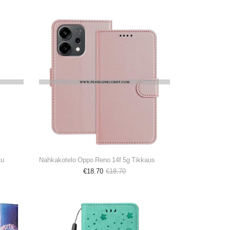
tu
Nahkakotelo Oppo Reno 14f 5g Tikkaus
€18.70
€18.70