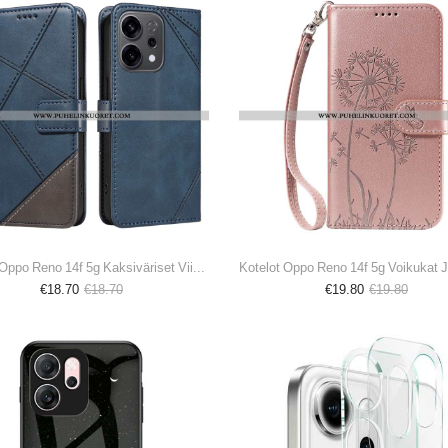
Kotelot Oppo Reno 14f 5g Kaksiväriset Viivat
€18.70
€18.70
€19.80
€19.80