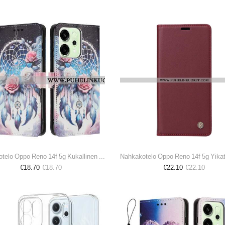
Nahkakotelo Oppo Reno 14f 5g Kukallinen Unisieppari
Nahkakotelo Oppo Reno 14f 5g Yika
€18.70
€18.70
€22.10
€22.10