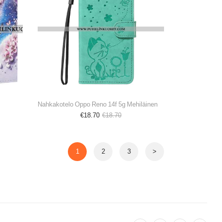
Nahkakotelo Oppo Reno 14f 5g Mehiläinen
€18.70
€18.70
1
2
3
>