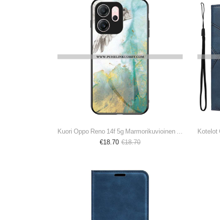
Kuori Oppo Reno 14f 5g Marmorikuvioinen Karkaistu Lasi
€18.70
€18.70