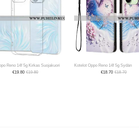
ppo Reno 14f 5g Kirkas Suojakuori
Kotelot Oppo Reno 14f 5g Sydän
€19.80
€19.80
€18.70
€18.70