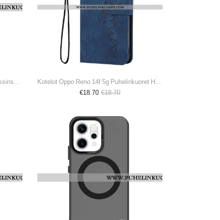
Karkaistusta Lasista Valmistettu Linssinsuoja Oppo Reno 14 F 5g Imak -puhelimelle
Kotelot Oppo Reno 14f 5g Puhelinkuoret Hymy
€18.70
€18.70