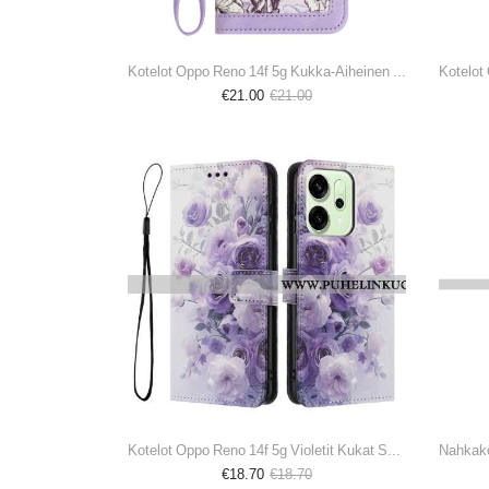
Kotelot Oppo Reno 14f 5g Kukka-Aiheinen Ja Kaulanauha
Kotelot
€21.00
€21.00
Kotelot Oppo Reno 14f 5g Violetit Kukat Suojakuori
€18.70
€18.70