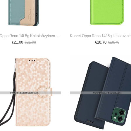
Kotelot Oppo Reno 14f 5g Kaksisävyinen Binfen Color
€21.00
€21.00
€18.70
€18.70