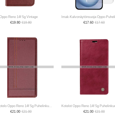
 Oppo Reno 14f 5g Vintage
€19.80
€19.80
€17.60
€17.60
Nahkakotelo Oppo Reno 14f 5g Puhelinkuoret Ompeleminen
€21.00
€21.00
€21.00
€21.00