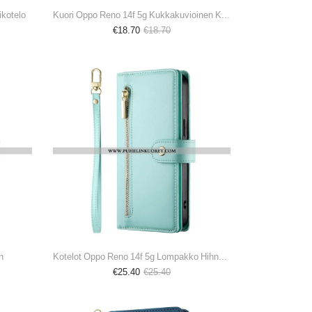
ikotelo
Kuori Oppo Reno 14f 5g Kukkakuvioinen Karkaistu Lasi
€18.70
€18.70
n
Kotelot Oppo Reno 14f 5g Lompakko Hihnalla Ja Olkahihnalla Suojakuori
€25.40
€25.40