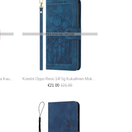
Kotelot Oppo Reno 14f 5g Voikukat Ja Kaulanauha Suojakuori
Kotelot Oppo Reno 14f 5g Kukallinen Mokkanahkaefekti
€21.00
€21.00