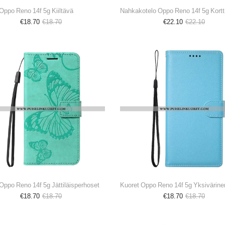
 Oppo Reno 14f 5g Kiiltävä
Nahkakotelo Oppo Reno 14f 5g Kortt
€18.70
€18.70
€22.10
€22.10
 Oppo Reno 14f 5g Jättiläisperhoset
Kuoret Oppo Reno 14f 5g Yksivärine
€18.70
€18.70
€18.70
€18.70