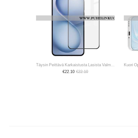
Täysin Peittävä Karkaistusta Lasista Valmistettu Näytönsuoja Oppo Reno 14 F 5g Imak
Kuori O
€22.10
€22.10