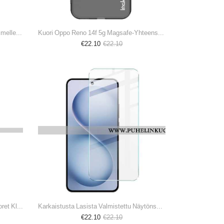
Imak-Kalvonäytönsuoja Oppo-Puhelimelle Reno 14 F 5g
Kuori Oppo Reno 14f 5g Magsafe-Yhteensopiva Imak-Puhelin
€22.10
€22.10
Kotelot Oppo Reno 14f 5g Puhelinkuoret Klassinen Yikatu
Karkaistusta Lasista Valmistettu Näytönsuoja Oppo Reno 14 F 5g
€22.10
€22.10