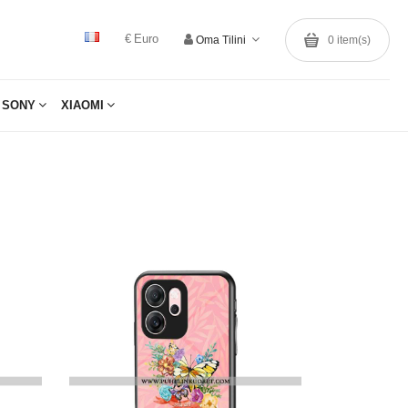
€ Euro
Oma Tilini
0
item(s)
SONY
XIAOMI