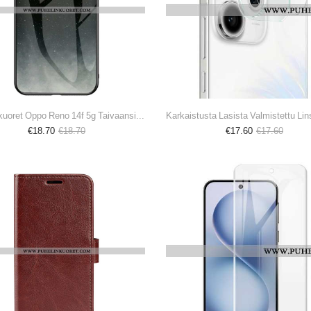
Puhelinkuoret Oppo Reno 14f 5g Taivaansininen Karkaistu Lasi
€18.70
€18.70
€17.60
€17.60