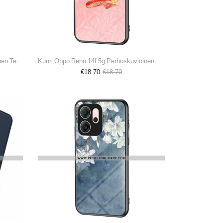
Kuoret Oppo Reno 14f 5g Litsikuvioinen Tekonahka
Kuori Oppo Reno 14f 5g Perhoskuvioinen Karkaistu Lasi
€18.70
€18.70