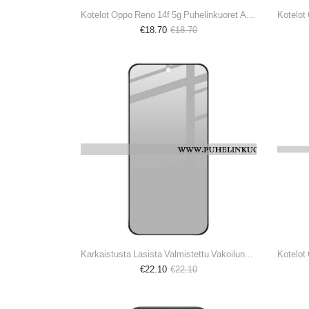
Kotelot Oppo Reno 14f 5g Puhelinkuoret Aaltoileva
Kotelot
€18.70
€18.70
Karkaistusta Lasista Valmistettu Vakoilunäytönsuoja Oppo Reno 14 F 5g Imak -puhelimelle
Kotelot
€22.10
€22.10