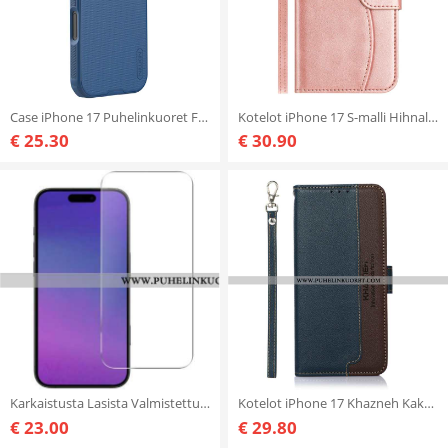
Case iPhone 17 Puhelinkuoret Frosted Shield Pro Nillkin
Kotelot iPhone 17 S-malli Hihnalla Suojakuori
€ 25.30
€ 30.90
Karkaistusta Lasista Valmistettu Näytönsuoja iPhone 17
Kotelot iPhone 17 Khazneh Kaksivärinen Rfid-lompakko Suojakuori
€ 23.00
€ 29.80