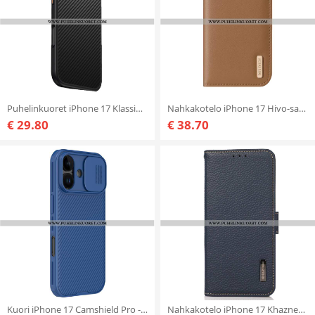
Puhelinkuoret iPhone 17 Klassinen Musta Magsafe-yhteensopiva
Nahkakotelo iPhone 17 Hivo-sarjan Dux Ducis Suojakuori
€ 29.80
€ 38.70
Kuori iPhone 17 Camshield Pro -sarja Nillkin
Nahkakotelo iPhone 17 Khazneh Ensiluokkaista Nahkaa