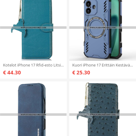
Kotelot iPhone 17 Rfid-esto Litsi-nahkaa
Kuori iPhone 17 Erittäin Kestävä Magneettinen Ja Lämmönpoistokykyinen Suojakuori
€ 44.30
€ 25.30