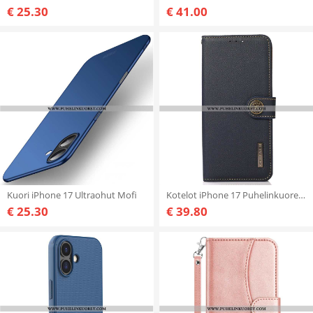
€ 25.30
€ 41.00
Kuori iPhone 17 Ultraohut Mofi
Kotelot iPhone 17 Puhelinkuoret Klassinen Khazneh
€ 25.30
€ 39.80