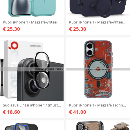
Kuori iPhone 17 Magsafe-yhteensopiva Hybridiiskunsuojauksen Kanssa Suojakuori
Kuori iPhone 17 Magsafe-yhteensopiva Klassisen Jalustan Värin Kanssa Suojakuori
€ 25.30
€ 25.30
Suojaava Linssi iPhone 17 (musta Kehys)
Kuori iPhone 17 Magsafe Technology -sarja Youngkit
€ 18.60
€ 41.00