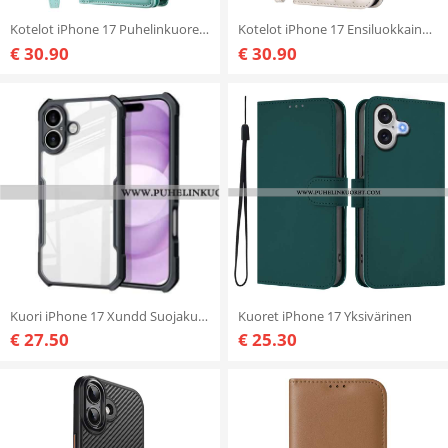
Kotelot iPhone 17 Puhelinkuoret Lompakko Vetoketjullisella Taskulla Ja Hihnoilla
Kotelot iPhone 17 Ensiluokkainen Muotoilu
€ 30.90
€ 30.90
Kuori iPhone 17 Xundd Suojakuori
Kuoret iPhone 17 Yksivärinen
€ 27.50
€ 25.30