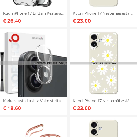
Kuori iPhone 17 Erittäin Kestävä Pyörivällä Jalustalla
Kuori iPhone 17 Nestemäisestä Silikonista Valmistetut Sydämet
€ 26.40
€ 23.00
Karkaistusta Lasista Valmistettu Linssisuoja iPhone 17 (kirkas)
Kuori iPhone 17 Nestemäisestä Silikonista Valmistetut Päivänkakkarat Suojakuori
€ 18.60
€ 23.00