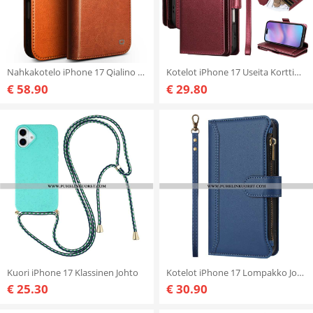
Nahkakotelo iPhone 17 Qialino Nahkalompakko
Kotelot iPhone 17 Useita Korttipaikkoja Ja Rannehihna Suojakuori
€ 58.90
€ 29.80
Kuori iPhone 17 Klassinen Johto
Kotelot iPhone 17 Lompakko Jossa 9 Korttipaikkaa Ja Rannehihna
€ 25.30
€ 30.90