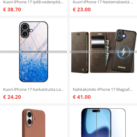
Kuori iPhone 17 Ip68-vedenpitävä Redpepper
Kuori iPhone 17 Nestemäisestä Silikonista Valmistetut Auringonkukat Suojakuori
€ 38.70
€ 23.00
Kuori iPhone 17 Karkaistusta Lasista Valmistettu Marmorikuvio
Nahkakotelo iPhone 17 Magsafe-yhteensopiva Irrotettava Kotelo Ja Rfid-suoja
€ 24.20
€ 41.00