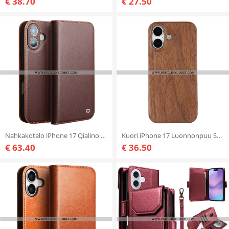
€ 38.70
€ 27.50
Nahkakotelo iPhone 17 Qialino Nahka Suojakuori
Kuori iPhone 17 Luonnonpuu Suojakuori
€ 63.40
€ 36.50