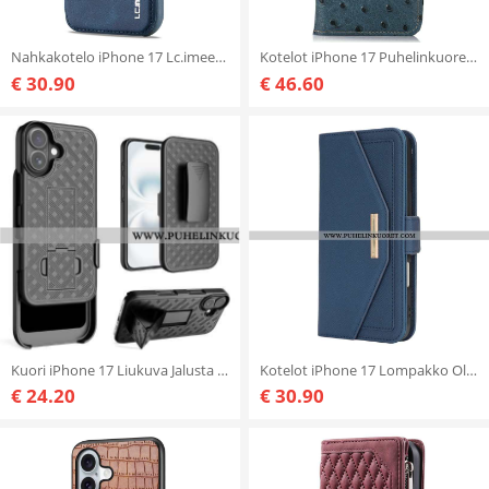
Nahkakotelo iPhone 17 Lc.imeeke
Kotelot iPhone 17 Puhelinkuoret Rfid-esto Strutsikuvioinen Nahka
€ 30.90
€ 46.60
Kuori iPhone 17 Liukuva Jalusta Ja Klipsi
Kotelot iPhone 17 Lompakko Olkahihnalla Ja Peilillä
€ 24.20
€ 30.90