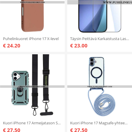
Puhelinkuoret iPhone 17 X-level
Täysin Peittävä Karkaistusta Lasista Valmistettu Näyttö iPhone 17 -suoja
€ 24.20
€ 23.00
Kuori iPhone 17 Armeijatason Suojaus Olkahihnalla Suojakuori
Kuori iPhone 17 Magsafe-yhteensopiva Läpinäkyvä Johdollinen Suojakuori Suojakuori
€ 27.50
€ 27.50