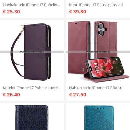
Nahkakotelo iPhone 17 Puhelinkuoret Klassinen Lcimeeke
Kuori iPhone 17 R-just-panssari
€ 25.30
€ 39.80
Kotelot iPhone 17 Puhelinkuoret 9 Kortin Lokeron Lompakko Ja Nauha
Nahkakotelo iPhone 17 Rfid-suojattu Caseme
€ 26.40
€ 27.50