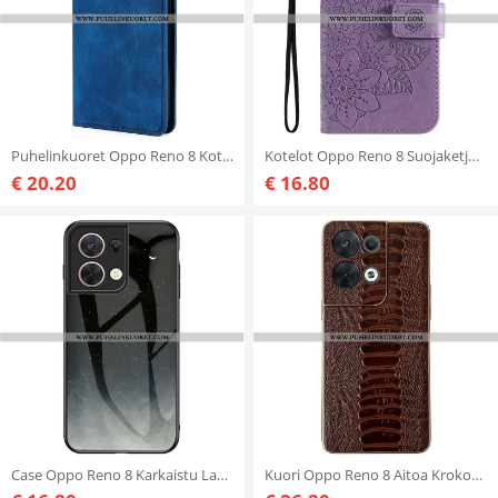
Puhelinkuoret Oppo Reno 8 Kotelot Flip Nahkaefekti
Kotelot Oppo Reno 8 Suojaketju Kuori Strappy Kukka
€ 20.20
€ 16.80
Case Oppo Reno 8 Karkaistu Lasi Kuvio
Kuori Oppo Reno 8 Aitoa Krokotiilityylistä Nahkaa