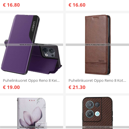
€ 16.80
€ 16.60
Puhelinkuoret Oppo Reno 8 Keinonahka
Puhelinkuoret Oppo Reno 8 Kotelot Flip Azns
€ 19.00
€ 21.30