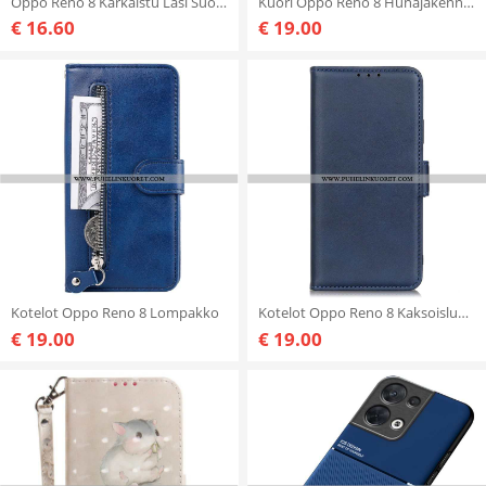
Oppo Reno 8 Karkaistu Lasi Suojalinssi
Kuori Oppo Reno 8 Hunajakenno Rengastuella
€ 16.60
€ 19.00
Kotelot Oppo Reno 8 Lompakko
Kotelot Oppo Reno 8 Kaksoislukko
€ 19.00
€ 19.00