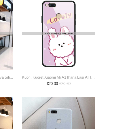
Kuoret, Kotelo Xiaomi Mi A1 Sarjakuva Silikoni Viini Punainen Yksinkertainen Sininen
Kuori, Kuoret Xiaomi Mi A1 Ihana Lasi All Inclusive Karkaisu Pieni Pinkki
€20.30
€20.60