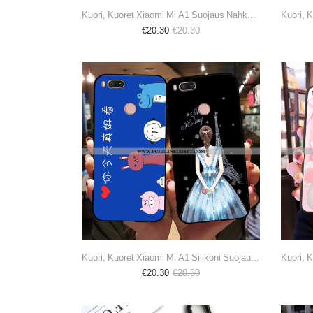
Kuori, Kuoret Xiaomi Mi A1 Suojaus Nahkakuori Violetti Pehmeä Neste Kuori
€20.30
€20.30
Kuori, Kuoret Xiaomi Mi A1 Silikoni Suojaus Kotelo Puhelimen Pesty Suede Sininen
€20.30
€20.30