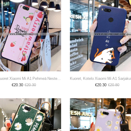
Kuori, Kuoret Xiaomi Mi A1 Pehmeä Neste Tila Pu Pieni Kuori Pinkki
€20.30
€20.30
€20.30
€20.80