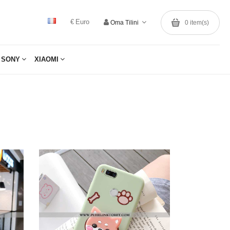
€ Euro
Oma Tilini
0
item(s)
SONY
XIAOMI