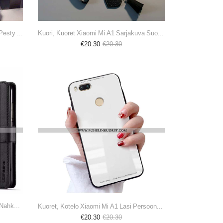
Kotelo, Kuori Xiaomi Mi A1 Suojaus Pesty Suede Pehmeä Neste All Inclusive Vihreä
Kuori, Kuoret Xiaomi Mi A1 Sarjakuva Suojaus Kani Bear Net Red Valkoinen
€20.30
€20.30
Kuori, Kuoret Xiaomi Mi A1 Suojaus Nahkakuori Niitti Lehmä Kukkakuvio Ruskea
Kuoret, Kotelo Xiaomi Mi A1 Lasi Persoonallisuus Puhelimen Valkoinen Pieni
€20.30
€20.30