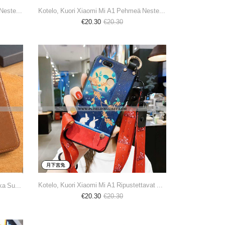
Kotelo, Kuori Xiaomi Mi A1 Pehmeä Neste Silikoni Kotelo All Inclusive Puhelimen Punainen
Kotelo, Kuori Xiaomi Mi A1 Pehmeä Neste Ripustettavat Koristeet All Inclusive Suuntaus Luova Valkoin
€20.30
€20.30
Kotelo, Kuori Xiaomi Mi A1 Ripustettavat Koristeet Persoonallisuus Yksinkertainen Silikoni Tuuli Sin
Kuori, Kuoret Xiaomi Mi A1 Aito Nahka Suojaus Kotelo Puhelimen Nahkakuori Ruskea
€20.30
€20.30