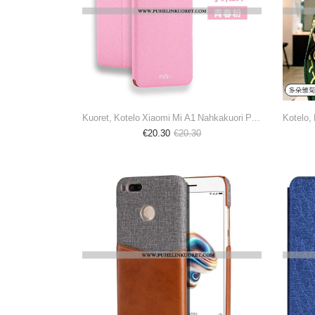
Kuoret, Kotelo Xiaomi Mi A1 Nahkakuori Pehmeä Neste Simpukka Pieni Suojaus Pinkki
€20.30
€20.30