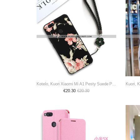
Kotelo, Kuori Xiaomi Mi A1 Pesty Suede Persoonallisuus Suojaus Pieni Silikoni Mustat
€20.30
€20.30