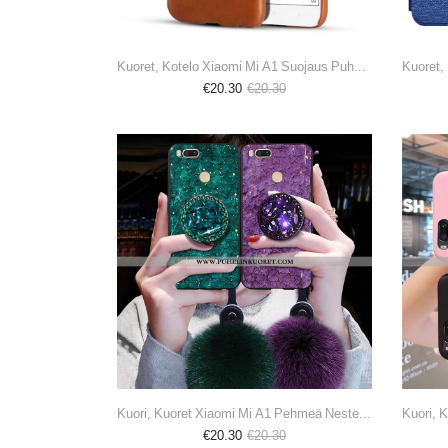
Kuoret, Kotelo Xiaomi Mi A1 Suojaus Puhelimen Kuori Pieni Punainen Ruskea
€20.30
€20.30
Kuori, Kuoret Xiaomi Mi A1 Pehmeä Neste Suojaus Puhelimen Suuntaus Kotelo Vihreä
€20.30
€20.30