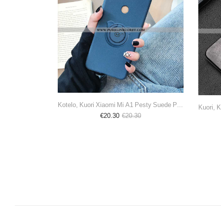
Kotelo, Kuori Xiaomi Mi A1 Pesty Suede Pehmeä Neste Hieno Suojaus Puhelimen Tummansiniset
€20.30
€20.30