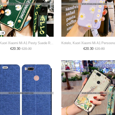
Kotelo, Kuori Xiaomi Mi A1 Pesty Suede Ripustettavat Koristeet Rakastunut Vihreä Murtumaton
€20.30
€20.30
€20.30
€20.80