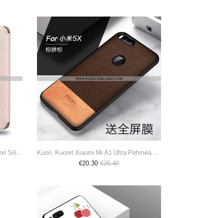
Kuori, Kuoret Xiaomi Mi A1 Nahkakuori Silikoni Kotelo Puhelimen Kuori Kultainen
Kuori, Kuoret Xiaomi Mi A1 Ultra Pehmeä Neste Suojaus Persoonallisuus Silikoni Ruskea
€20.30
€25.40