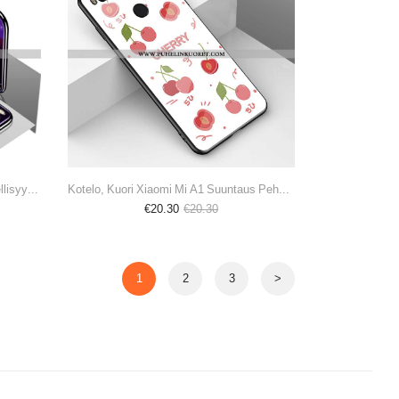
Kuoret, Kotelo Xiaomi Mi A1 Lasi Ylellisyys Net Red Puhelimen Kuori Violetti
Kotelo, Kuori Xiaomi Mi A1 Suuntaus Pehmeä Neste Ihana Sarjakuva Tila Punainen
€20.30
€20.30
1
2
3
>