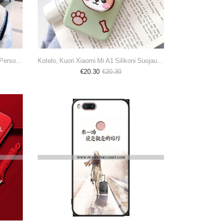
Kuori, Kuoret Xiaomi Mi A1 Suojaus Persoonallisuus Luova Hemming Silikoni Viininpunainen
Kotelo, Kuori Xiaomi Mi A1 Silikoni Suojaus Tuki Suuntaus Persoonallisuus Vihreä
€20.30
€20.30