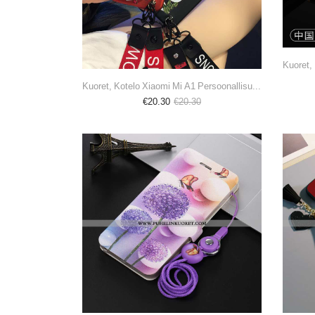
Kuoret, Kotelo Xiaomi Mi A1 Persoonallisuus Silikoni Pieni Murtumaton Punainen
€20.30
€20.30