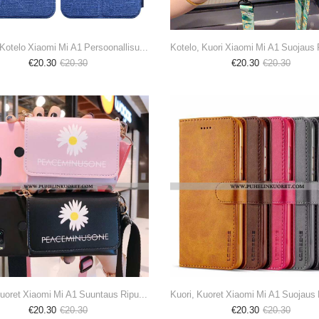
Kuoret, Kotelo Xiaomi Mi A1 Persoonallisuus Suuntaus Kuoret Kuori Nahkakuori Sininen
€20.30
€20.30
€20.30
€20.30
Kuori, Kuoret Xiaomi Mi A1 Suuntaus Ripustettavat Koristeet Musta Pieni Net Red Mustat
€20.30
€20.30
€20.30
€20.30