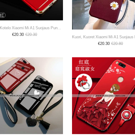
Kuoret, Kotelo Xiaomi Mi A1 Suojaus Punainen Kuori Kiinteä Väri Puhelimen
€20.30
€20.30
€20.30
€20.80