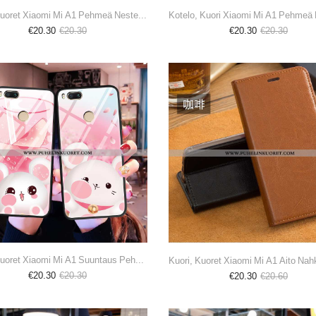
Kuori, Kuoret Xiaomi Mi A1 Pehmeä Neste Silikoni Viini Punainen Kotelo Net Red Viininpunainen
€20.30
€20.30
€20.30
€20.30
Kuori, Kuoret Xiaomi Mi A1 Suuntaus Pehmeä Neste Rotta Sarjakuva Ihana Pinkki
€20.30
€20.30
€20.30
€20.60