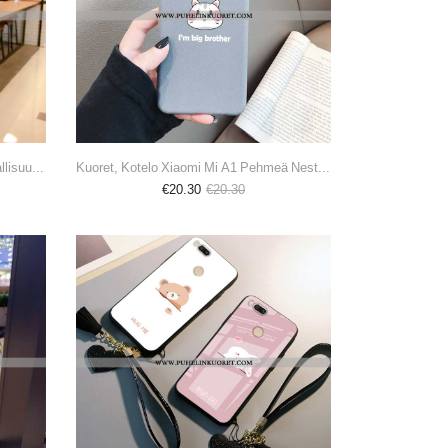
Kotelo, Kuori Xiaomi Mi A1 Persoonallisuus Luova Violetti Päivänkakkara Pieni
Kuoret, Kotelo Xiaomi Mi A1 Pehmeä Neste Suojaus Puhelimen Kuori Hemming Harmaa
€20.30
€20.30