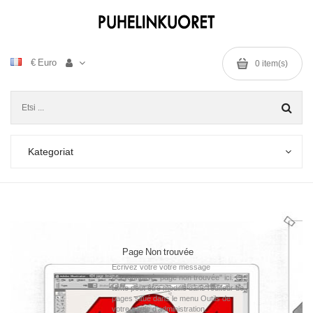
€ Euro
0
item(s)
Kategoriat
Page Non trouvée
Ecrivez votre votre message
personnalisé "page non trouvée" ici. Ce
texte peut être modifié dans l'editeur de
pages situé dans le menu Outils de
votre partie d'administration.